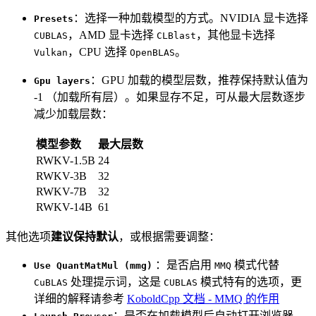
：选择一种加载模型的方式。NVIDIA 显卡选择
Presets
，AMD 显卡选择
，其他显卡选择
CUBLAS
CLBlast
，CPU 选择
。
Vulkan
OpenBLAS
：GPU 加载的模型层数，推荐保持默认值为
Gpu layers
-1 （加载所有层）。如果显存不足，可从最大层数逐步
减少加载层数：
模型参数
最大层数
RWKV-1.5B
24
RWKV-3B
32
RWKV-7B
32
RWKV-14B
61
其他选项
建议保持默认
，或根据需要调整：
：是否启用
模式代替
Use QuantMatMul (mmg)
MMQ
处理提示词，这是
模式特有的选项，更
CuBLAS
CUBLAS
详细的解释请参考
KoboldCpp 文档 - MMQ 的作用
：是否在加载模型后自动打开浏览器，