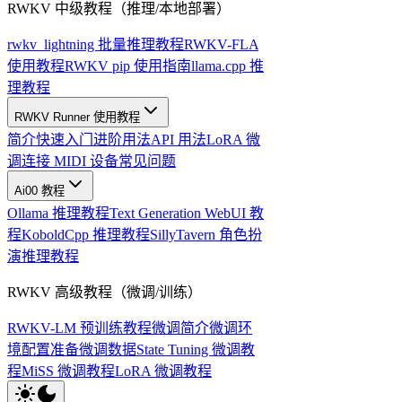
RWKV 中级教程（推理/本地部署）
rwkv_lightning 批量推理教程
RWKV-FLA
使用教程
RWKV pip 使用指南
llama.cpp 推
理教程
RWKV Runner 使用教程
简介
快速入门
进阶用法
API 用法
LoRA 微
调
连接 MIDI 设备
常见问题
Ai00 教程
Ollama 推理教程
Text Generation WebUI 教
程
KoboldCpp 推理教程
SillyTavern 角色扮
演推理教程
RWKV 高级教程（微调/训练）
RWKV-LM 预训练教程
微调简介
微调环
境配置
准备微调数据
State Tuning 微调教
程
MiSS 微调教程
LoRA 微调教程